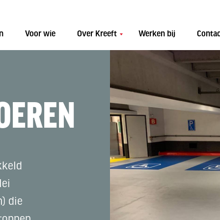
n
Voor wie
Over Kreeft
Werken bij
Conta
OEREN
kkeld
lei
) die
tonnen