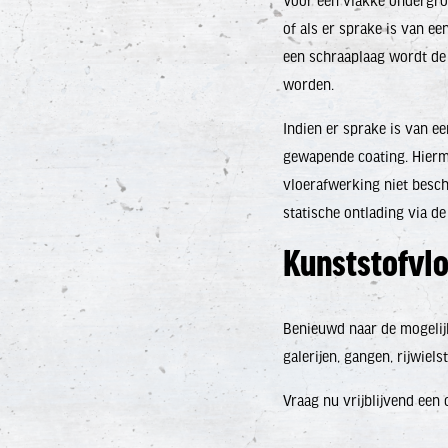
Voor een vlakke ondergron
of als er sprake is van e
een schraaplaag wordt de
worden.
Indien er sprake is van 
gewapende coating. Hierm
vloerafwerking niet besc
statische ontlading via 
Kunststofvl
Benieuwd naar de mogelij
galerijen, gangen, rijwie
Vraag nu vrijblijvend een 