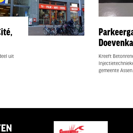
ité,
Parkeerg
Doevenk
eel uit
Kreeft Betonren
Injectietechnie
gemeente Assen.
TEN