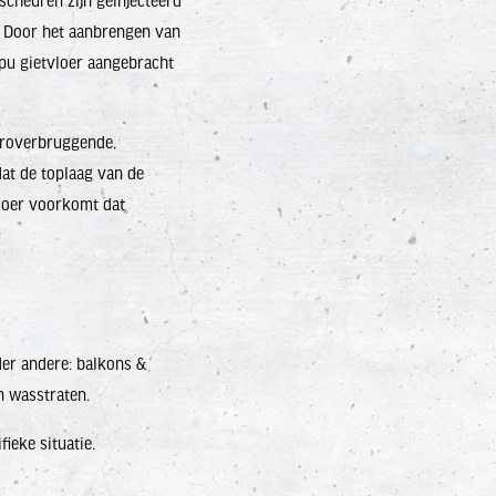
scheuren zijn geïnjecteerd
. Door het aanbrengen van
 pu gietvloer aangebracht
uroverbruggende,
at de toplaag van de
vloer voorkomt dat
er andere: balkons &
n wasstraten.
ieke situatie.