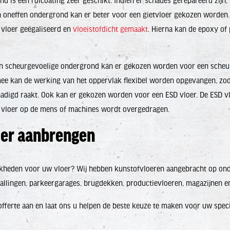
d is een rolcoating zeer geschikt. Indien er schades gerepareerd zijn, 
en oneffen ondergrond kan er beter voor een gietvloer gekozen worden
 vloer geëgaliseerd en
vloeistofdicht gemaakt
. Hierna kan de epoxy of
een scheurgevoelige ondergrond kan er gekozen worden voor een sche
ee kan de werking van het oppervlak flexibel worden opgevangen, zod
hadigd raakt. Ook kan er gekozen worden voor een ESD vloer. De ESD 
de vloer op de mens of machines wordt overgedragen.
oer aanbrengen
kheden voor uw vloer? Wij hebben kunstofvloeren aangebracht op ond
lstallingen, parkeergarages, brugdekken, productievloeren, magazijnen e
offerte aan en laat ons u helpen de beste keuze te maken voor uw specif