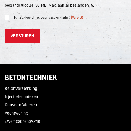
bestandsgrootte: 30 MB, Max. aantal bestanden: 5.
Instemming
(Vereist)
Ik ga akkoord met de privacyverklaring.
(Vereist)
BETONTECHNIEK
Betonversterking
Injectietechnieken
Kunststofvloeren
Vochtwering
Zwembadrenovatie