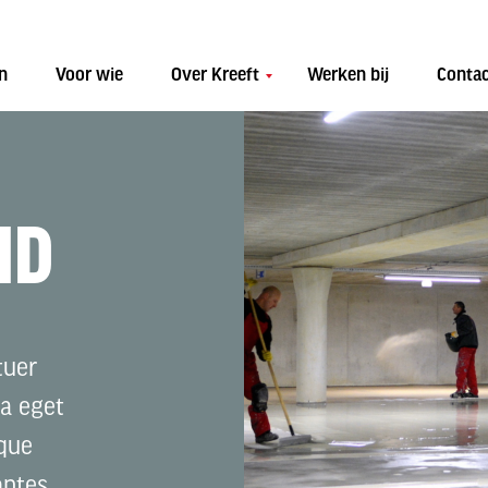
n
Voor wie
Over Kreeft
Werken bij
Conta
ID
tuer
la eget
que
ntes,