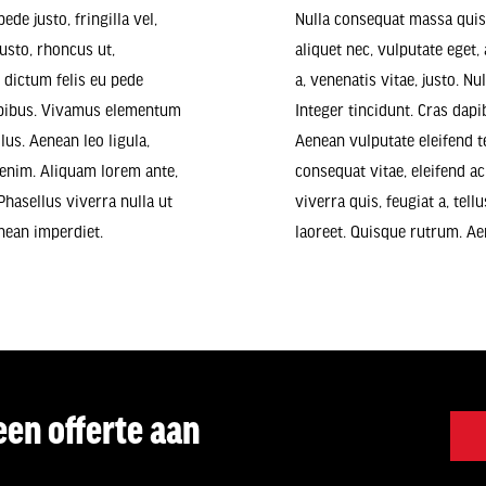
de justo, fringilla vel,
Nulla consequat massa quis 
justo, rhoncus ut,
aliquet nec, vulputate eget,
m dictum felis eu pede
a, venenatis vitae, justo. N
dapibus. Vivamus elementum
Integer tincidunt. Cras da
lus. Aenean leo ligula,
Aenean vulputate eleifend te
, enim. Aliquam lorem ante,
consequat vitae, eleifend ac
 Phasellus viverra nulla ut
viverra quis, feugiat a, tell
nean imperdiet.
laoreet. Quisque rutrum. Ae
een offerte aan